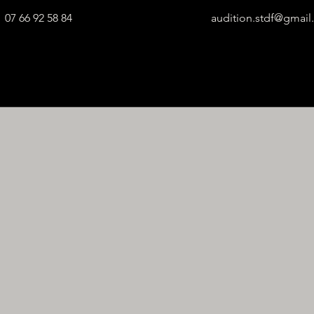
07 66 92 58 84
audition.stdf@gmai