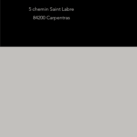
5 chemin Saint Labre
84200 Carpentras