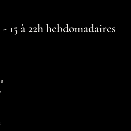
- 15 à 22h hebdomadaires
e
es
e
s